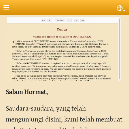
Lompat ke isi utama
Sel
Salam Hormat,
Saudara-saudara, yang telah
mengunjungi disini, kami telah membuat